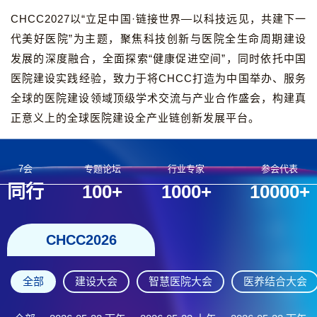
CHCC2027以“立足中国·链接世界—以科技远见，共建下一
代美好医院”为主题，聚焦科技创新与医院全生命周期建设
发展的深度融合，全面探索“健康促进空间”，同时依托中国
医院建设实践经验，致力于将CHCC打造为中国举办、服务
全球的医院建设领域顶级学术交流与产业合作盛会，构建真
正意义上的全球医院建设全产业链创新发展平台。
7会
专题论坛
行业专家
参会代表
同行
100+
1000+
10000+
CHCC2026
全部
建设大会
智慧医院大会
医养结合大会